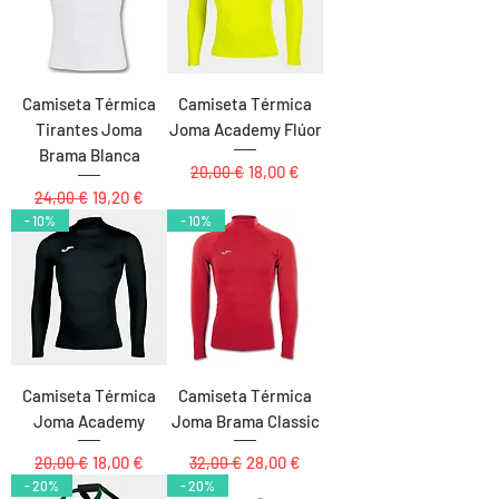
Camiseta Térmica
Camiseta Térmica
Tirantes Joma
Joma Academy Flúor
Brama Blanca
Precio
Precio de oferta
18,00 €
20,00 €
Precio
Precio de oferta
19,20 €
24,00 €
- 10%
- 10%
Camiseta Térmica
Camiseta Térmica
Joma Academy
Joma Brama Classic
Precio
Precio de oferta
Precio
Precio de oferta
18,00 €
28,00 €
20,00 €
32,00 €
- 20%
- 20%