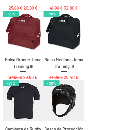
Precio
Precio de oferta
Precio
Precio de oferta
20,00 €
32,80 €
25,00 €
41,00 €
- 20%
- 20%
Bolsa Grande Joma
Bolsa Mediana Joma
Training III
Training III
Precio
Precio de oferta
Precio
Precio de oferta
29,60 €
26,40 €
37,00 €
33,00 €
- 20%
- 20%
Camiseta de Rugby
Casco de Protección