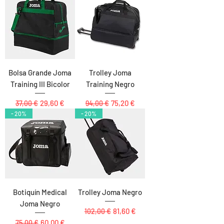
Bolsa Grande Joma
Trolley Joma
Training III Bicolor
Training Negro
Precio
Precio de oferta
Precio
Precio de oferta
29,60 €
75,20 €
37,00 €
94,00 €
- 20%
- 20%
Botiquín Medical
Trolley Joma Negro
Joma Negro
Precio
Precio de oferta
81,60 €
102,00 €
Precio
Precio de oferta
60,00 €
75,00 €