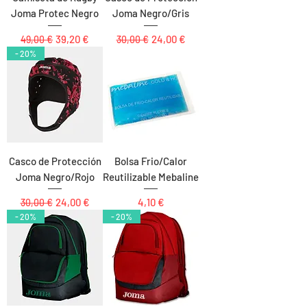
Joma Protec Negro
Joma Negro/Gris
Precio
Precio de oferta
Precio
Precio de oferta
39,20 €
24,00 €
49,00 €
30,00 €
- 20%
Casco de Protección
Bolsa Frio/Calor
Joma Negro/Rojo
Reutilizable Mebaline
Precio
Precio de oferta
Precio
24,00 €
4,10 €
30,00 €
- 20%
- 20%