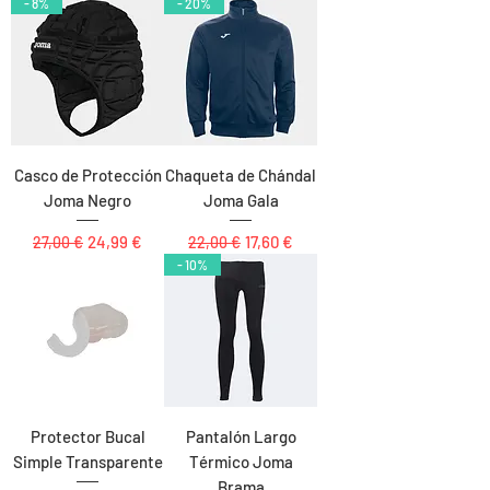
- 8%
- 20%
Casco de Protección
Chaqueta de Chándal
Joma Negro
Joma Gala
Precio
Precio de oferta
Precio
Precio de oferta
24,99 €
17,60 €
27,00 €
22,00 €
- 10%
Protector Bucal
Pantalón Largo
Simple Transparente
Térmico Joma
Brama