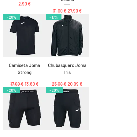
Precio
2,90 €
Precio
Precio de oferta
27,90 €
31,00 €
- 20%
- 17%
Camiseta Joma
Chubasquero Joma
Strong
Iris
Precio
Precio de oferta
Precio
Precio de oferta
13,60 €
20,99 €
17,00 €
25,00 €
- 20%
- 20%