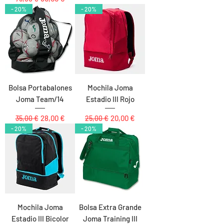
- 20%
- 20%
Bolsa Portabalones
Mochila Joma
Joma Team/14
Estadio III Rojo
Precio
Precio de oferta
Precio
Precio de oferta
28,00 €
20,00 €
35,00 €
25,00 €
- 20%
- 20%
Mochila Joma
Bolsa Extra Grande
Estadio III Bicolor
Joma Training III