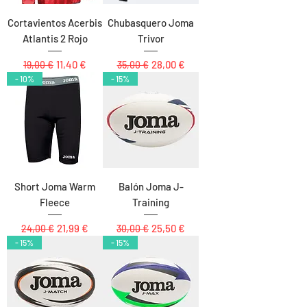
Cortavientos Acerbis
Chubasquero Joma
Atlantis 2 Rojo
Trivor
Precio
Precio de oferta
Precio
Precio de oferta
11,40 €
28,00 €
19,00 €
35,00 €
- 10%
- 15%
Short Joma Warm
Balón Joma J-
Fleece
Training
Precio
Precio de oferta
Precio
Precio de oferta
21,99 €
25,50 €
24,00 €
30,00 €
- 15%
- 15%