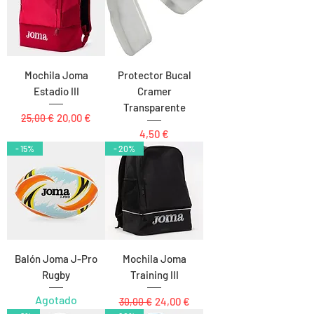
Mochila Joma
Protector Bucal
Estadio III
Cramer
Transparente
Precio
Precio de oferta
20,00 €
25,00 €
Precio
4,50 €
- 15%
- 20%
Balón Joma J-Pro
Mochila Joma
Rugby
Training III
Agotado
Precio
Precio de oferta
24,00 €
30,00 €