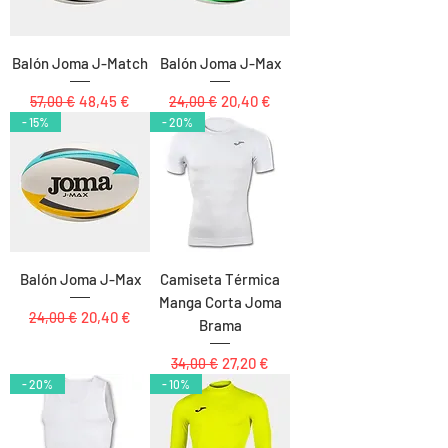
Balón Joma J-Match
Balón Joma J-Max
Precio
Precio de oferta
Precio
Precio de oferta
48,45 €
20,40 €
57,00 €
24,00 €
- 15%
- 20%
Balón Joma J-Max
Camiseta Térmica
Manga Corta Joma
Precio
Precio de oferta
20,40 €
24,00 €
Brama
Precio
Precio de oferta
27,20 €
34,00 €
- 20%
- 10%