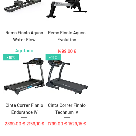
Remo Finnlo Aquon
Remo Finnlo Aquon
Water Flow
Evolution
Agotado
Precio
1499,00 €
- 10%
- 15%
Cinta Correr Finnlo
Cinta Correr Finnlo
Endurance IV
Technum IV
Precio
2399,00 €
Precio de oferta
Precio
1799,00 €
Precio de oferta
2159,10 €
1529,15 €