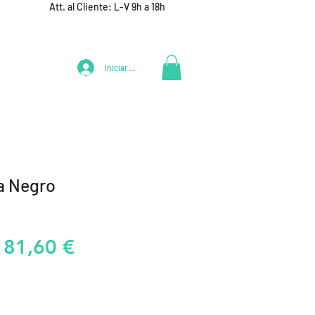
Att. al Cliente: L-V 9h a 18h
Iniciar Sesión
LIFESTYLE
+ DEPORTES
EQUIPAMIENTO EQUIPOS
a Negro
Precio
Precio
81,60 €
de
oferta