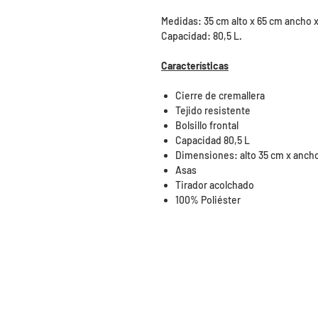
Medidas: 35 cm alto x 65 cm ancho 
Capacidad: 80,5 L.
Características
Cierre de cremallera
Tejido resistente
Bolsillo frontal
Capacidad 80,5 L
Dimensiones: alto 35 cm x anch
Asas
Tirador acolchado
100% Poliéster