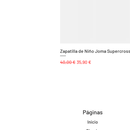
Zapatilla de Niño Joma Supercros
Precio
Precio de oferta
40,00 €
35,90 €
Páginas
Inicio