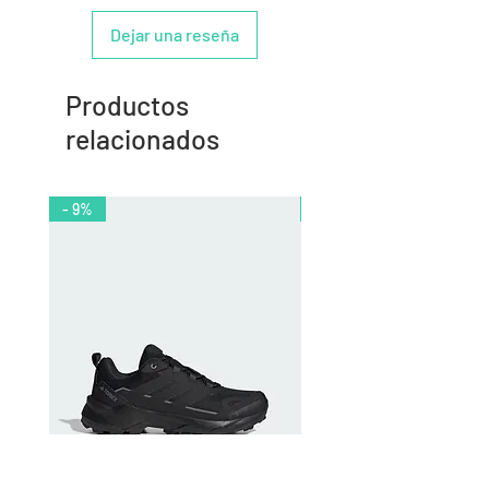
Dejar una reseña
Productos
relacionados
- 9%
- 10%
Zapatilla de Trail Adidas Terrex
Rodillera de Niño