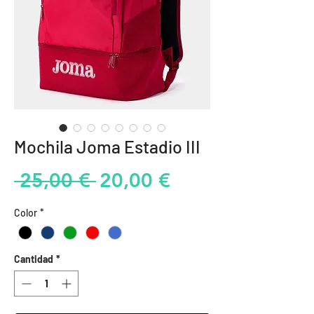
Mochila Joma Estadio III
Precio
Precio
 25,00 € 
20,00 €
de
Color
*
oferta
Cantidad
*