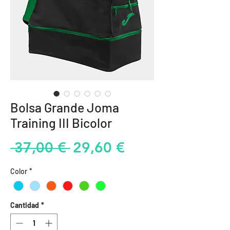
Bolsa Grande Joma
Training III Bicolor
Precio
Precio
 37,00 € 
29,60 €
de
Color
*
oferta
Cantidad
*