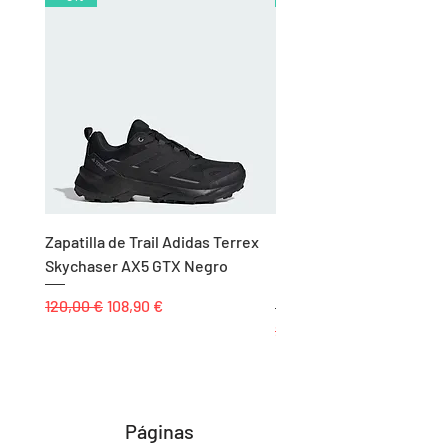
Zapatilla de Trail Adidas Terrex
Rodillera de Niño
Skychaser AX5 GTX Negro
Balonmano/Voleibol Adid
Negro
Precio
Precio de oferta
120,00 €
108,90 €
Precio
25,00 €
Páginas