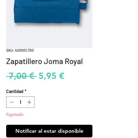
SKU: 400001.700
Zapatillero Joma Royal
Precio
Precio
 7,00 € 
5,95 €
de
Cantidad
*
oferta
Agotado
Notificar al estar disponible