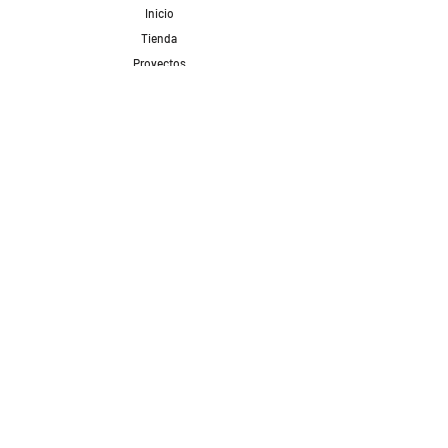
Inicio
Tienda
Proyectos
Contacto
Formas de Pago
Envíos realizados con
Redes Sociales