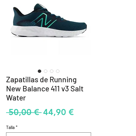
Zapatillas de Running
New Balance 411 v3 Salt
Water
Precio
Precio
 50,00 € 
44,90 €
de
Talla
*
oferta