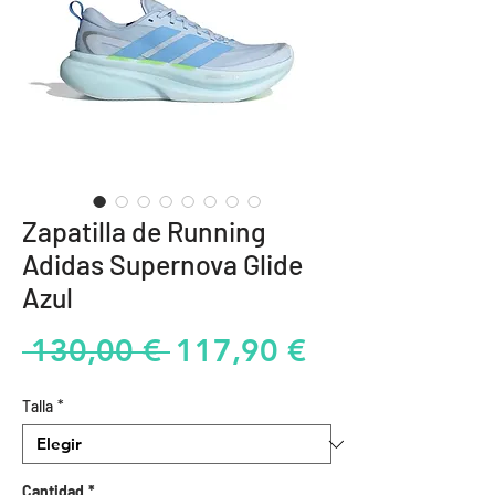
Zapatilla de Running
Adidas Supernova Glide
Azul
Precio
Precio
 130,00 € 
117,90 €
de
Talla
*
oferta
Cantidad
*