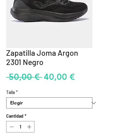
Zapatilla Joma Argon
2301 Negro
Precio
Precio
 50,00 € 
40,00 €
de
Talla
*
oferta
Cantidad
*