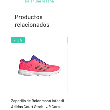
Dejar una reseña
Productos
relacionados
- 10%
- 9%
Zapatilla de Balonmano Infantil
Zapatilla de Balonmano I
Adidas Court Starbil JR Coral
Adidas Ligra 8 K Blanco