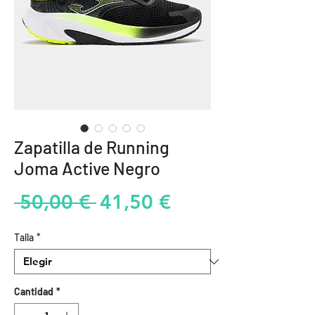
Zapatilla de Running
Joma Active Negro
Precio
Precio
 50,00 € 
41,50 €
de
Talla
*
oferta
Cantidad
*