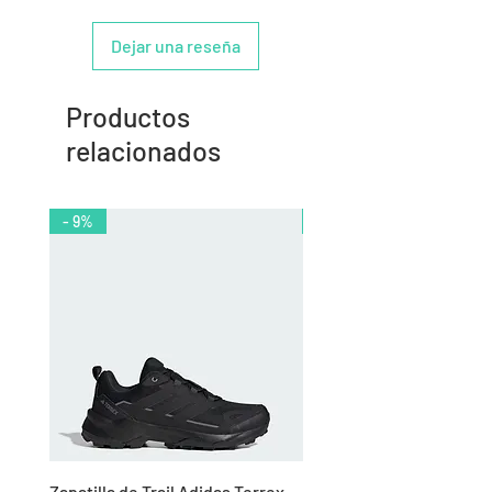
Dejar una reseña
Productos
relacionados
- 9%
- 10%
Zapatilla de Trail Adidas Terrex
Rodillera de Niño