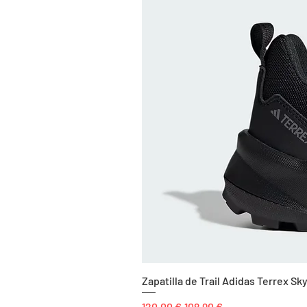
Zapatilla de Trail Adidas Terrex 
Precio
Precio de oferta
120,00 €
108,90 €