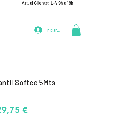
Att. al Cliente: L-V 9h a 18h
Iniciar Sesión
LIFESTYLE
+ DEPORTES
EQUIPAMIENTO EQUIPOS
antil Softee 5Mts
recio
Precio
29,75 €
de
oferta