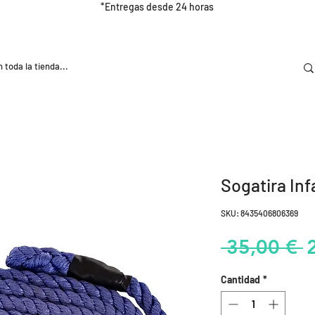
*Entregas desde 24 horas
DOOR
NUTRICIÓN E HIDRATRACIÓN
TRAINING
Sogatira Inf
SKU: 8435406806369
P
 35,00 € 
Cantidad
*