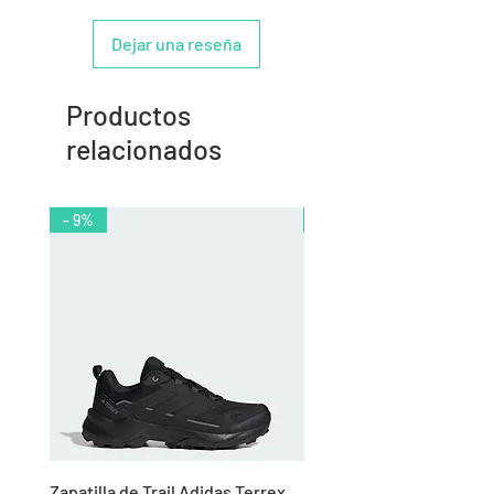
Dejar una reseña
Productos
relacionados
- 9%
- 10%
Zapatilla de Trail Adidas Terrex
Rodillera de Niño