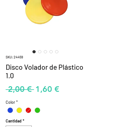
SKU: 24459
Disco Volador de Plástico
1.0
Precio
Precio
 2,00 € 
1,60 €
de
Color
*
oferta
Cantidad
*