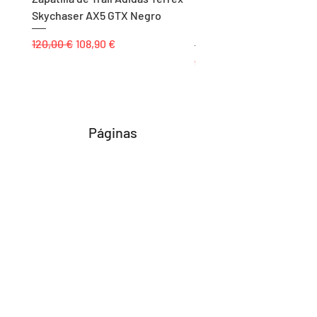
Skychaser AX5 GTX Negro
Balonmano/Voleibol Adid
Negro
Precio
Precio de oferta
120,00 €
108,90 €
Precio
25,00 €
Páginas
Inicio
Tienda
Proyectos
Contacto
Formas de Pago