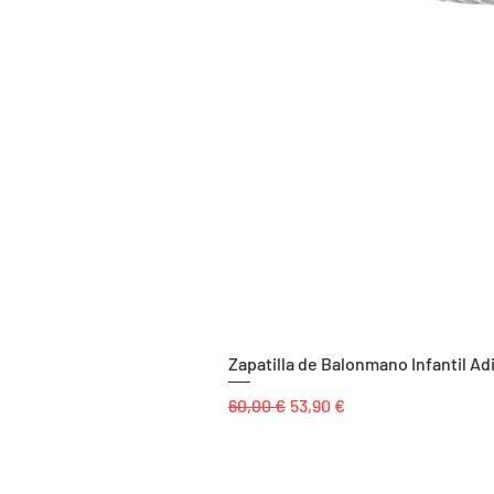
Zapatilla de Balonmano Infantil Ad
Precio
Precio de oferta
60,00 €
53,90 €