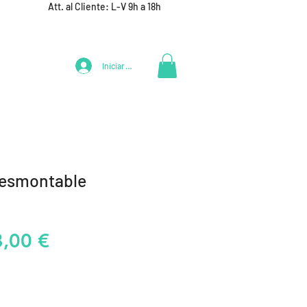
Att. al Cliente: L-V 9h a 18h
Iniciar Sesión
LIFESTYLE
+ DEPORTES
EQUIPAMIENTO EQUIPOS
Desmontable
recio
Precio
8,00 €
de
oferta