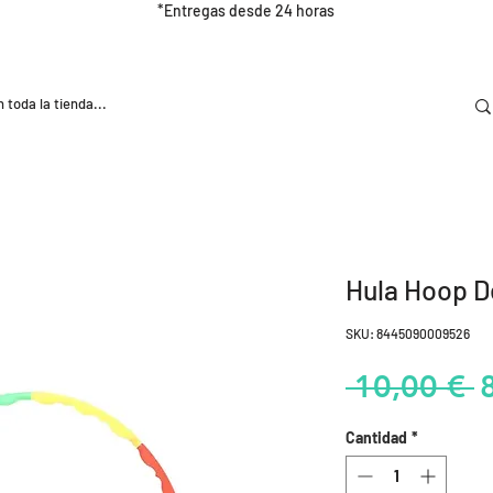
*Entregas desde 24 horas
DOOR
NUTRICIÓN E HIDRATRACIÓN
TRAINING
Hula Hoop 
SKU: 8445090009526
P
 10,00 € 
Cantidad
*