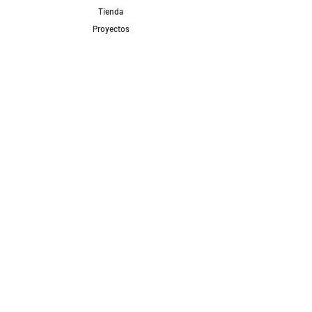
Tienda
Proyectos
Contacto
Formas de Pago
Envíos realizados con
Redes Sociales