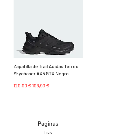
Zapatilla de Trail Adidas Terrex
Rodillera de Niño
Skychaser AX5 GTX Negro
Balonmano/Voleibol Adid
Negro
Precio
Precio de oferta
120,00 €
108,90 €
Precio
25,00 €
Páginas
Inicio