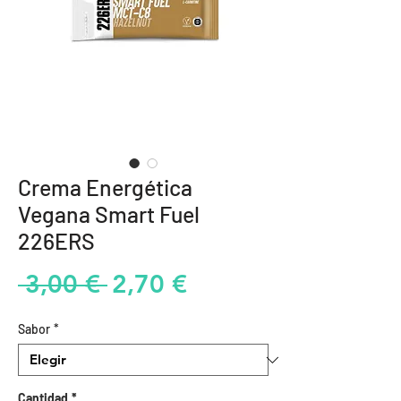
Crema Energética
Vegana Smart Fuel
226ERS
Precio
Precio
 3,00 € 
2,70 €
de
Sabor
*
oferta
Cantidad
*