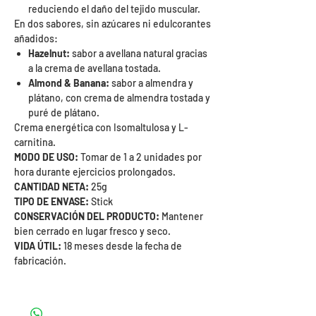
reduciendo el daño del tejido muscular.
En dos sabores, sin azúcares ni edulcorantes
añadidos:
Hazelnut:
sabor a avellana natural gracias
a la crema de avellana tostada.
Almond & Banana:
sabor a almendra y
plátano, con crema de almendra tostada y
puré de plátano.
Crema energética con Isomaltulosa y L-
carnitina.
MODO DE USO:
Tomar de 1 a 2 unidades por
hora durante ejercicios prolongados.
CANTIDAD NETA:
25g
TIPO DE ENVASE:
Stick
CONSERVACIÓN DEL PRODUCTO:
Mantener
bien cerrado en lugar fresco y seco.
VIDA ÚTIL:
18 meses desde la fecha de
fabricación.