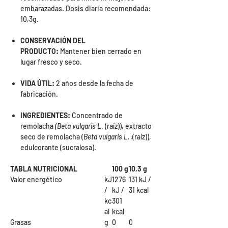
embarazadas. Dosis diaria recomendada:
10,3g.
CONSERVACIÓN DEL
PRODUCTO:
Mantener bien cerrado en
lugar fresco y seco.
VIDA ÚTIL:
2 años desde la fecha de
fabricación.
INGREDIENTES:
Concentrado de
remolacha
(Beta vulgaris L.
(raíz)), extracto
seco de remolacha (
Beta vulgaris L.
,(raíz)),
edulcorante (sucralosa).
TABLA NUTRICIONAL
100 g
10,3 g
Valor energético
kJ
1276
131 kJ /
/
kJ /
31 kcal
kc
301
al
kcal
Grasas
g
0
0