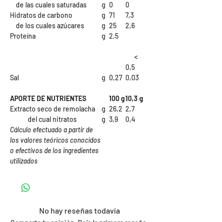
de las cuales saturadas
g
0
0
Hidratos de carbono
g
71
7,3
de los cuales azúcares
g
25
2,6
Proteína
g
2,5
<
0,5
Sal
g
0,27
0,03
APORTE DE NUTRIENTES
100 g
10,3 g
Extracto seco de remolacha
g
26,2
2,7
del cual nitratos
g
3,9
0,4
Cálculo efectuado a partir de
los valores teóricos conocidos
o efectivos de los ingredientes
utilizados
No hay reseñas todavía