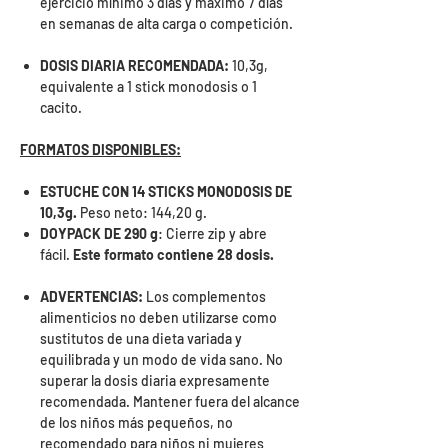
ejercicio mínimo 3 días y máximo 7 días
en semanas de alta carga o competición.
DOSIS DIARIA RECOMENDADA:
10,3g,
equivalente a 1 stick monodosis o 1
cacito.
FORMATOS DISPONIBLES:
ESTUCHE CON 14 STICKS MONODOSIS DE
10,3g.
Peso neto: 144,20 g.
DOYPACK DE 290 g
: Cierre zip y abre
fácil.
Este formato contiene 28 dosis.
ADVERTENCIAS:
Los complementos
alimenticios no deben utilizarse como
sustitutos de una dieta variada y
equilibrada y un modo de vida sano. No
superar la dosis diaria expresamente
recomendada. Mantener fuera del alcance
de los niños más pequeños, no
recomendado para niños ni mujeres