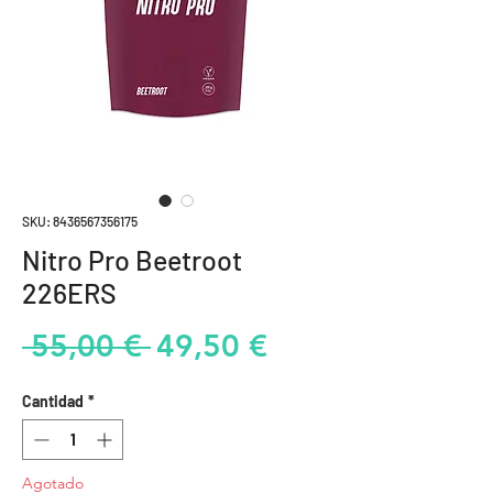
SKU: 8436567356175
Nitro Pro Beetroot
226ERS
Precio
Precio
 55,00 € 
49,50 €
de
Cantidad
*
oferta
Agotado