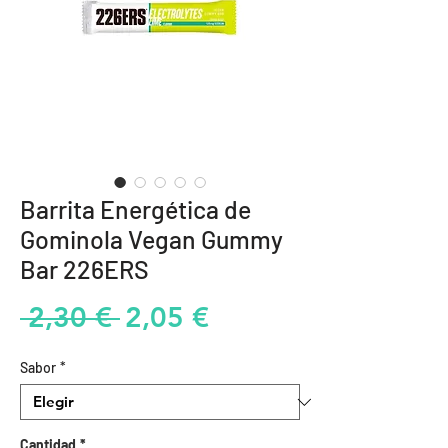
Barrita Energética de
Gominola Vegan Gummy
Bar 226ERS
Precio
Precio
 2,30 € 
2,05 €
de
Sabor
*
oferta
Cantidad
*