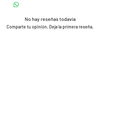
No hay reseñas todavía
Comparte tu opinión. Deja la primera reseña.
Dejar una reseña
Productos
relacionados
- 9%
- 10%