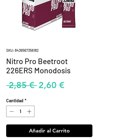
SKU: 8436567356182
Nitro Pro Beetroot
226ERS Monodosis
Precio
Precio
 2,85 € 
2,60 €
de
Cantidad
*
oferta
Añadir al Carrito