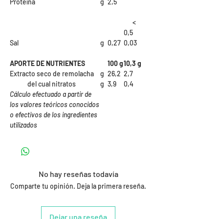
Proteína
g
2,5
<
0,5
Sal
g
0,27
0,03
APORTE DE NUTRIENTES
100 g
10,3 g
Extracto seco de remolacha
g
26,2
2,7
del cual nitratos
g
3,9
0,4
Cálculo efectuado a partir de
los valores teóricos conocidos
o efectivos de los ingredientes
utilizados
No hay reseñas todavía
Comparte tu opinión. Deja la primera reseña.
Dejar una reseña