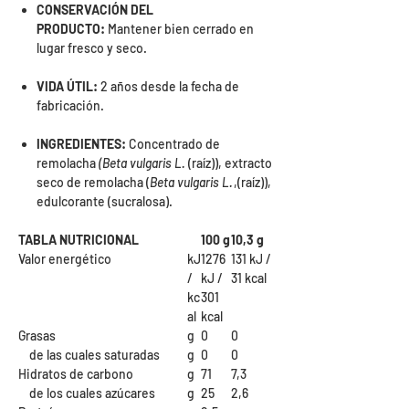
CONSERVACIÓN DEL
PRODUCTO:
Mantener bien cerrado en
lugar fresco y seco.
VIDA ÚTIL:
2 años desde la fecha de
fabricación.
INGREDIENTES:
Concentrado de
remolacha
(Beta vulgaris L.
(raíz)), extracto
seco de remolacha (
Beta vulgaris L.
,(raíz)),
edulcorante (sucralosa).
TABLA NUTRICIONAL
100 g
10,3 g
Valor energético
kJ
1276
131 kJ /
/
kJ /
31 kcal
kc
301
al
kcal
Grasas
g
0
0
de las cuales saturadas
g
0
0
Hidratos de carbono
g
71
7,3
de los cuales azúcares
g
25
2,6