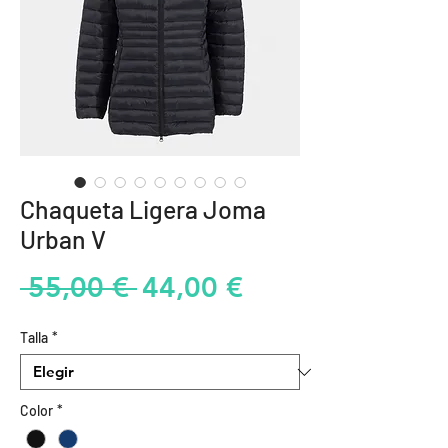
Chaqueta Ligera Joma
Urban V
Precio
Precio
 55,00 € 
44,00 €
de
Talla
*
oferta
Color
*