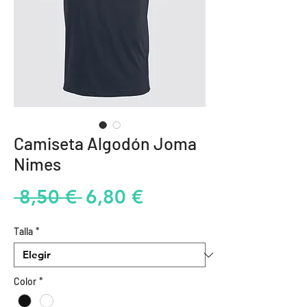
Camiseta Algodón Joma
Nimes
Precio
Precio
 8,50 € 
6,80 €
de
Talla
*
oferta
Color
*