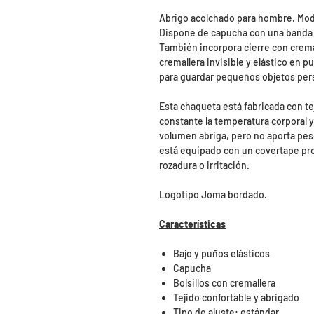
Abrigo acolchado para hombre. Mod
Dispone de capucha con una banda elá
También incorpora cierre con cremall
cremallera invisible y elástico en p
para guardar pequeños objetos per
Esta chaqueta está fabricada con t
constante la temperatura corporal y
volumen abriga, pero no aporta pes
está equipado con un covertape prot
rozadura o irritación.
Logotipo Joma bordado.
Características
Bajo y puños elásticos
Capucha
Bolsillos con cremallera
Tejido confortable y abrigado
Tipo de ajuste: estándar