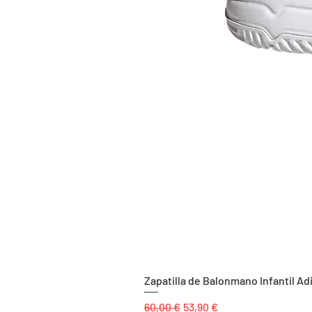
Zapatilla de Balonmano Infantil Ad
Precio
Precio de oferta
60,00 €
53,90 €