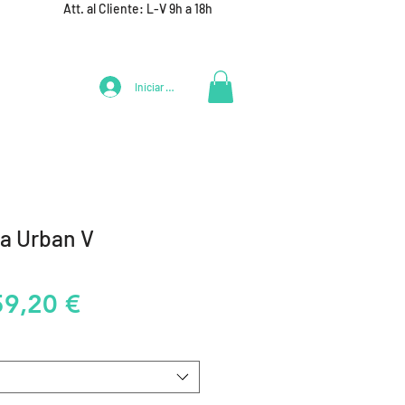
Att. al Cliente: L-V 9h a 18h
Iniciar Sesión
LIFESTYLE
+ DEPORTES
EQUIPAMIENTO EQUIPOS
a Urban V
recio
Precio
59,20 €
de
oferta