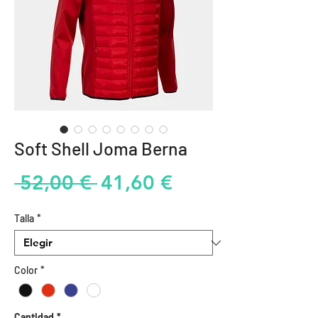
Soft Shell Joma Berna
Precio
Precio
 52,00 € 
41,60 €
de
Talla
*
oferta
Color
*
Cantidad
*