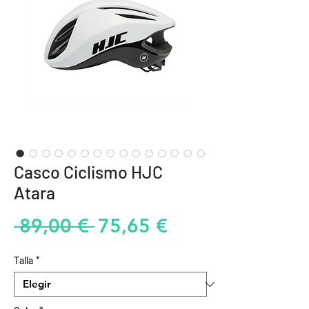
Casco Ciclismo HJC
Atara
Precio
Precio
 89,00 € 
75,65 €
de
Talla
*
oferta