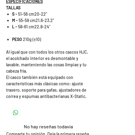
ESPECIFICACIONES
TALLAS
S -
51-56 cm20-22"
M -
55-59 cm21.6-23.2"
L -
58-61 cm22.8-24"
PESO
210g (±10)
Al igual que con todos los otros cascos HJC,
el acolchado interior es desmontable y
lavable, manteniendo las cosas limpias y tu
cabeza fría.
El casco también está equipado con
características más clásicas como: ajuste
trasero, soporte para gafas, ajustadores de
correa y espumas antibacterianas X-Static.
No hay reseñas todavía
Comparte tu opinión. Deja la primera reseña.