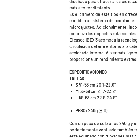
diseñado para ofrecer a los ciclista
más alto rendimiento.
Es el primero de este tipo en ofrece
combina un sistema de acoplamient
microajustes. Adicionalmente, incor
minimiza los impactos rotacionale
El casco IBEX 3 acomoda la tecnol
circulación del aire entorno a la ca
acolchado interno. Al ser más ligero
proporciona un rendimiento extraor
ESPECIFICACIONES
TALLAS
S
51-56 cm 20.1-22.0"
M
55-59 cm 21.7-23.2"
L
58-63 cm 22.8-24.8"
PESO:
240g (±10)
Con un peso de sólo unos 240 g y un
perfectamente ventilado también t
está equipado con funciones más cl