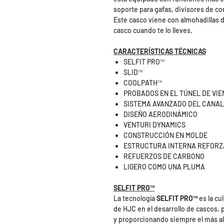
soporte para gafas, divisores de co
Este casco viene con almohadillas d
casco cuando te lo lleves.
CARACTERÍSTICAS TÉCNICAS
SELFIT PRO™️
SLID™️
COOLPATH™
PROBADOS EN EL TÚNEL DE VIE
SISTEMA AVANZADO DEL CANAL
DISEÑO AERODINÁMICO
VENTURI DYNAMICS
CONSTRUCCIÓN EN MOLDE
ESTRUCTURA INTERNA REFOR
REFUERZOS DE CARBONO
LIGERO COMO UNA PLUMA
SELFIT PRO™️
La tecnología
SELFIT PRO™️
es la cu
de HJC en el desarrollo de cascos, 
y proporcionando siempre el más al