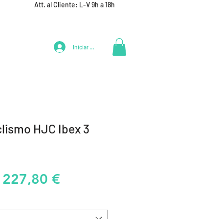
Att. al Cliente: L-V 9h a 18h
Iniciar Sesión
LIFESTYLE
+ DEPORTES
EQUIPAMIENTO EQUIPOS
clismo HJC Ibex 3
Precio
Precio
227,80 €
de
oferta