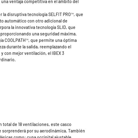
s una ventaja competitiva en el ámbito del
r la disruptiva tecnología SELFIT PRO™️, que
o automático con otro adicional de
pora la innovativa tecnología SLID, que
s proporcionando una seguridad máxima.
ogía COOLPATH™️, que permite una óptima
beza durante la salida, reemplazando el
 y con mejor ventilación, el IBEX 3
dinario.
 total de 18 ventilaciones, este casco
e sorprenderá por su aerodinámica. También
ásicas como: cuna occipital ajustable,