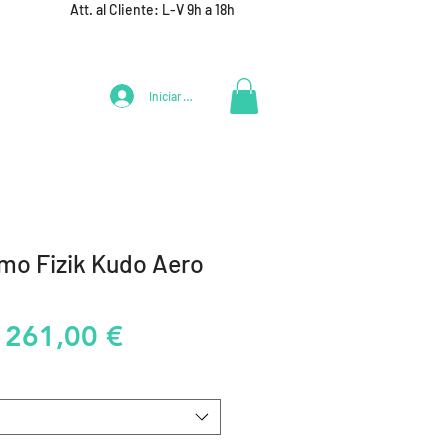
Att. al Cliente: L-V 9h a 18h
Iniciar Sesión
LIFESTYLE
+ DEPORTES
EQUIPAMIENTO EQUIPOS
smo Fizik Kudo Aero
Precio
Precio
261,00 €
de
oferta