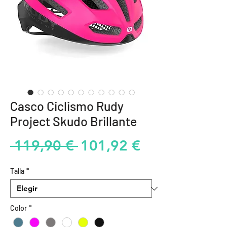
Casco Ciclismo Rudy
Project Skudo Brillante
Precio
Precio
 119,90 € 
101,92 €
de
Talla
*
oferta
Color
*