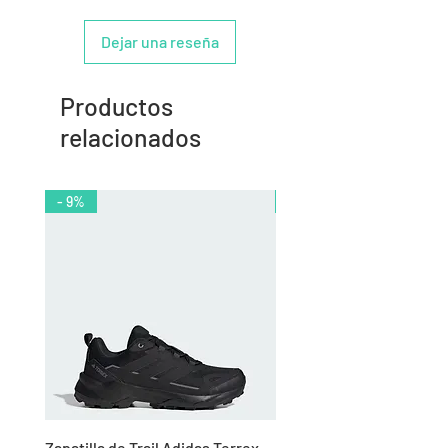
Dejar una reseña
Productos
relacionados
- 9%
- 10%
Zapatilla de Trail Adidas Terrex
Rodillera de Niño