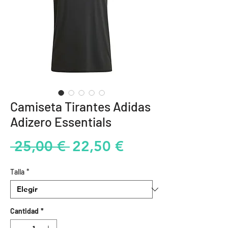
Camiseta Tirantes Adidas
Adizero Essentials
Precio
Precio
 25,00 € 
22,50 €
de
Talla
*
oferta
Cantidad
*