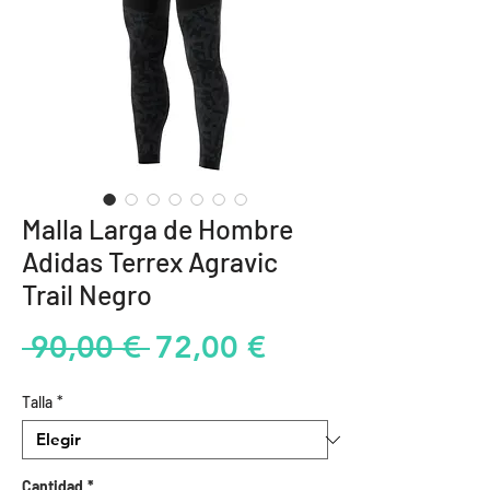
Malla Larga de Hombre
Adidas Terrex Agravic
Trail Negro
Precio
Precio
 90,00 € 
72,00 €
de
Talla
*
oferta
Cantidad
*