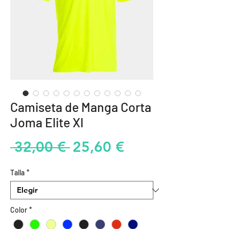
Camiseta de Manga Corta
Joma Elite XI
Precio
Precio
 32,00 € 
25,60 €
de
Talla
*
oferta
Color
*