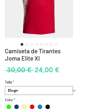
Camiseta de Tirantes
Joma Elite XI
Precio
Precio
 30,00 € 
24,00 €
de
Talla
*
oferta
Color
*