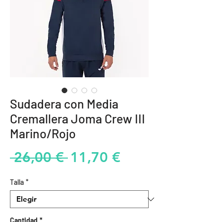
Sudadera con Media
Cremallera Joma Crew III
Marino/Rojo
Precio
Precio
 26,00 € 
11,70 €
de
Talla
*
oferta
Cantidad
*