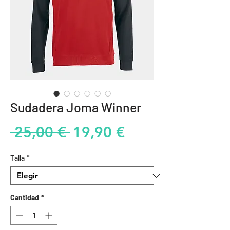
Sudadera Joma Winner
Precio
Precio
 25,00 € 
19,90 €
de
Talla
*
oferta
Cantidad
*