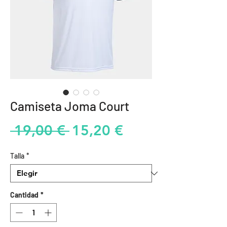
Camiseta Joma Court
Precio
Precio
 19,00 € 
15,20 €
de
Talla
*
oferta
Cantidad
*