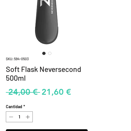
SKU: 594-0503
Soft Flask Neversecond
500ml
Precio
Precio
 24,00 € 
21,60 €
de
Cantidad
*
oferta