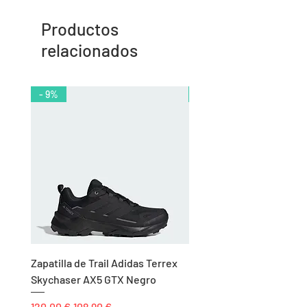
Productos
relacionados
- 9%
- 10%
Zapatilla de Trail Adidas Terrex
Rodillera de Niño
Skychaser AX5 GTX Negro
Balonmano/Voleibol Adid
Negro
Precio
Precio de oferta
120,00 €
108,90 €