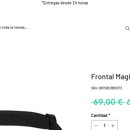
*Entregas desde 24 horas
DOOR
NUTRICIÓN E HIDRATRACIÓN
TRAINING
Frontal Mag
SKU: 6970823651373
P
 69,00 € 
Cantidad
*