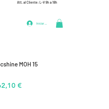
Att. al Cliente: L-V 9h a 18h
Iniciar Sesión
LIFESTYLE
+ DEPORTES
EQUIPAMIENTO EQUIPOS
icshine MOH 15
recio
Precio
62,10 €
de
oferta