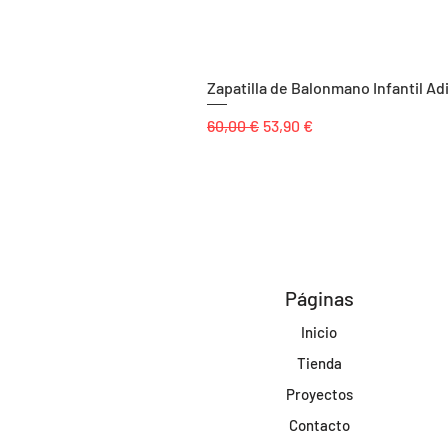
Zapatilla de Balonmano Infantil Ad
Precio
Precio de oferta
60,00 €
53,90 €
Páginas
Inicio
Tienda
Proyectos
Contacto