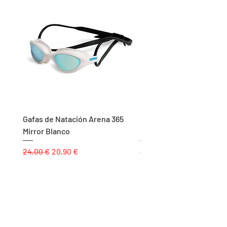
Gafas de Natación Arena 365
Bañador Corto de Niño 
Mirror Blanco
Solid Team Negro
Precio
Precio de oferta
Precio
24,00 €
20,90 €
20,00 €
Páginas