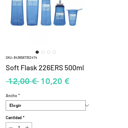
SKU: 8436567352474
Soft Flask 226ERS 500ml
Precio
Precio
 12,00 € 
10,20 €
de
Ancho
*
oferta
Cantidad
*