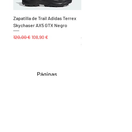
Zapatilla de Trail Adidas Terrex
Rodillera de Niño
Skychaser AX5 GTX Negro
Balonmano/Voleibol Adid
Negro
Precio
Precio de oferta
120,00 €
108,90 €
Precio
25,00 €
Páginas
Inicio
Tienda
Proyectos
Contacto
Formas de Pago