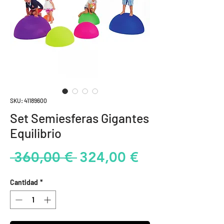
SKU: 41189600
Set Semiesferas Gigantes
Equilibrio
Precio
Precio
 360,00 € 
324,00 €
de
Cantidad
*
oferta