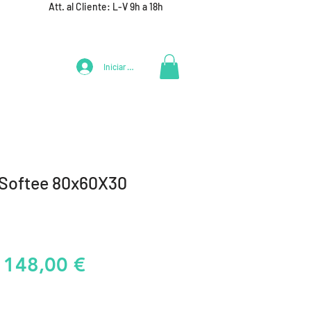
Att. al Cliente: L-V 9h a 18h
Iniciar Sesión
LIFESTYLE
+ DEPORTES
EQUIPAMIENTO EQUIPOS
 Softee 80x60X30
Precio
Precio
148,00 €
de