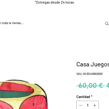
*Entregas desde 24 horas
DOOR
NUTRICIÓN E HIDRATRACIÓN
TRAINING
Casa Juegos
SKU: 8435406806581
P
 60,00 € 
Cantidad
*