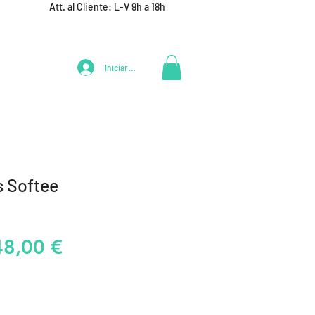
Att. al Cliente: L-V 9h a 18h
Iniciar Sesión
LIFESTYLE
+ DEPORTES
EQUIPAMIENTO EQUIPOS
 Softee
recio
Precio
48,00 €
de
oferta