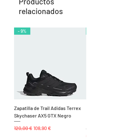
Productos
relacionados
- 9%
- 10%
Zapatilla de Trail Adidas Terrex
Rodillera de Niño
Skychaser AX5 GTX Negro
Balonmano/Voleibol Adid
Negro
Precio
Precio de oferta
120,00 €
108,90 €
Precio
25,00 €