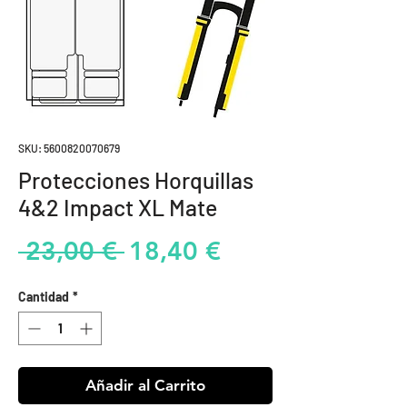
SKU: 5600820070679
Protecciones Horquillas
4&2 Impact XL Mate
Precio
Precio
 23,00 € 
18,40 €
de
Cantidad
*
oferta
Añadir al Carrito