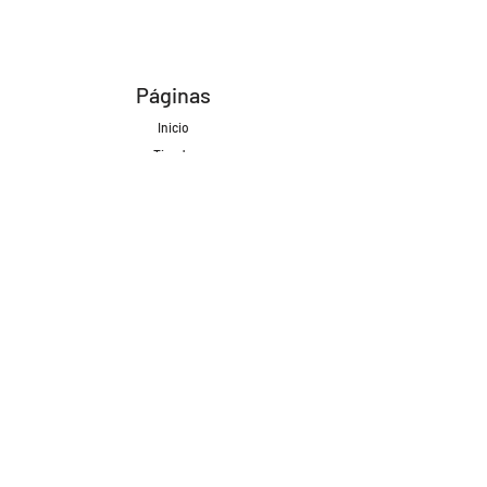
Páginas
Inicio
Tienda
Proyectos
Contacto
Formas de Pago
Envíos realizados con