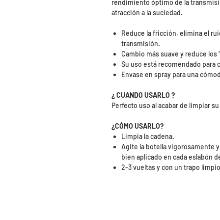
rendimiento óptimo de la transmisió
atracción a la suciedad.
Reduce la fricción, elimina el ru
transmisión.
Cambio más suave y reduce los “
Su uso está recomendado para c
Envase en spray para una cómod
¿ CUANDO USARLO ?
Perfecto uso al acabar de limpiar su
¿CÓMO USARLO?
Limpia la cadena.
Agite la botella vigorosamente 
bien aplicado en cada eslabón de
2-3 vueltas y con un trapo limpio