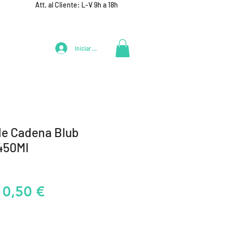
Att. al Cliente: L-V 9h a 18h
Iniciar Sesión
LIFESTYLE
+ DEPORTES
EQUIPAMIENTO EQUIPOS
de Cadena Blub
450Ml
recio
Precio
10,50 €
de