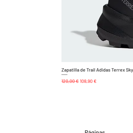
Zapatilla de Trail Adidas Terrex 
Precio
Precio de oferta
120,00 €
108,90 €
Páginas