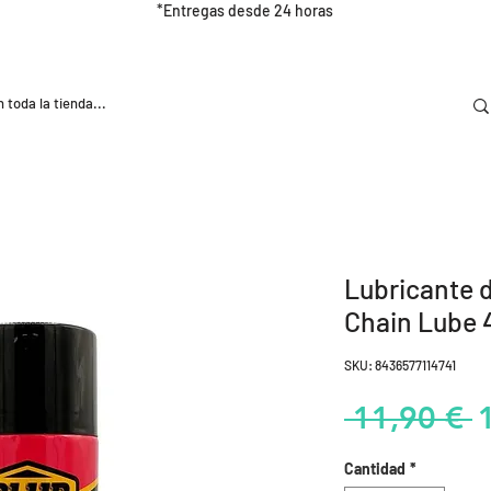
*Entregas desde 24 horas
DOOR
NUTRICIÓN E HIDRATRACIÓN
TRAINING
Lubricante 
Chain Lube 
SKU: 8436577114741
P
 11,90 € 
Cantidad
*