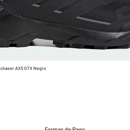
Vista rápida
Skychaser AX5 GTX Negro
Formas de Pago