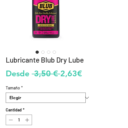
Lubricante Blub Dry Lube
Precio
Precio
Desde
 3,50 € 
2,63€
de
Tamaño
*
oferta
Cantidad
*