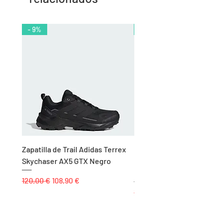
- 9%
- 10%
Zapatilla de Trail Adidas Terrex
Rodillera de Niño
Skychaser AX5 GTX Negro
Balonmano/Voleibol Adid
Negro
Precio
Precio de oferta
120,00 €
108,90 €
Precio
25,00 €