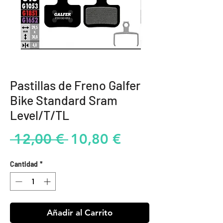
Pastillas de Freno Galfer
Bike Standard Sram
Level/T/TL
Precio
Precio
 12,00 € 
10,80 €
de
Cantidad
*
oferta
Añadir al Carrito