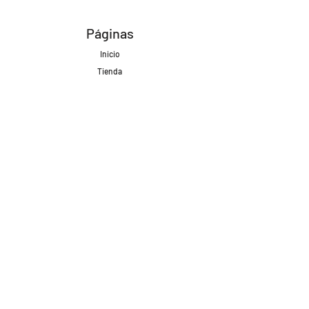
Páginas
Inicio
Tienda
Proyectos
Contacto
Formas de Pago
Envíos realizados con