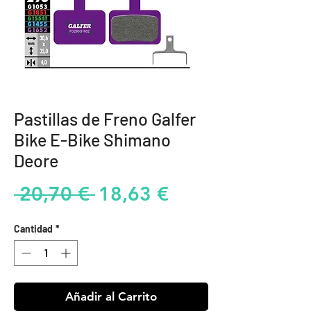
Pastillas de Freno Galfer
Bike E-Bike Shimano
Deore
Precio
Precio
 20,70 € 
18,63 €
de
Cantidad
*
oferta
Añadir al Carrito