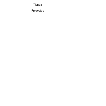
Tienda
Proyectos
Contacto
Formas de Pago
Envíos realizados con
Redes Sociales