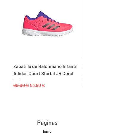
Zapatilla de Balonmano Infantil
Zapatilla de Balonmano I
Adidas Court Starbil JR Coral
Adidas Ligra 8 K Blanco
Precio
Precio de oferta
Precio
60,00 €
53,90 €
55,00 €
Páginas
Inicio