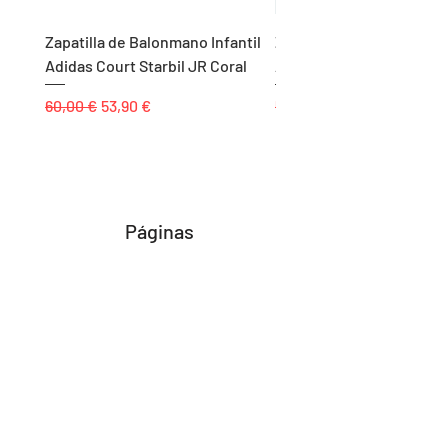
Zapatilla de Balonmano Infantil
Zapatilla de Balonmano I
Adidas Court Starbil JR Coral
Adidas Ligra 8 K Blanco
Precio
Precio de oferta
Precio
60,00 €
53,90 €
55,00 €
Páginas
Inicio
Tienda
Proyectos
Contacto
Formas de Pago