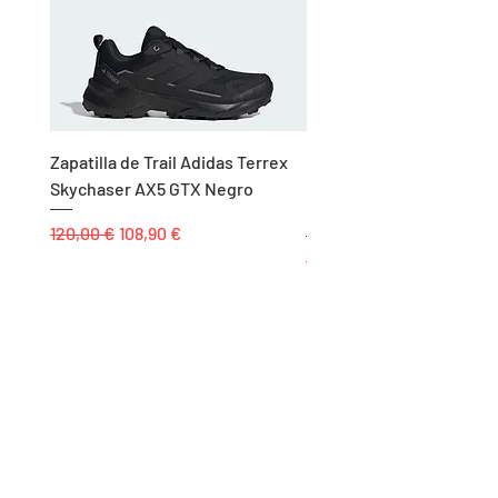
Zapatilla de Trail Adidas Terrex
Rodillera de Niño
Skychaser AX5 GTX Negro
Balonmano/Voleibol Adid
Negro
Precio
Precio de oferta
120,00 €
108,90 €
Precio
25,00 €
Páginas
Inicio
Tienda
Proyectos
Contacto