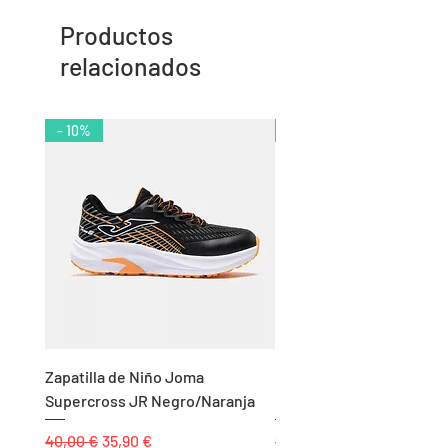
Productos
relacionados
- 10%
- 11%
Zapatilla de Niño Joma
Chándal de Hombre Adid
Supercross JR Negro/Naranja
Bandas Algodón Marino
Precio
Precio de oferta
Precio
40,00 €
35,90 €
85,00 €