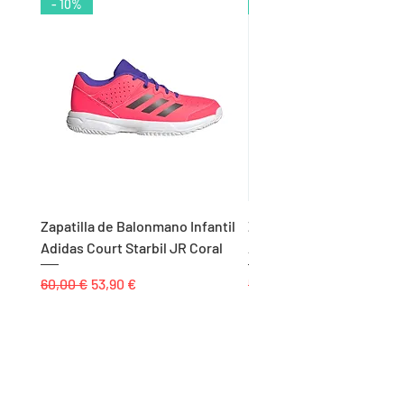
- 10%
- 9%
Zapatilla de Balonmano Infantil
Zapatilla de Balonmano I
Adidas Court Starbil JR Coral
Adidas Ligra 8 K Blanco
Precio
Precio de oferta
Precio
60,00 €
53,90 €
55,00 €
Páginas