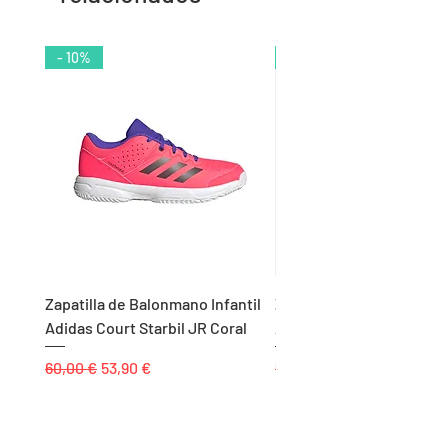
- 10%
- 9%
Zapatilla de Balonmano Infantil
Zapatilla de Balonmano I
Adidas Court Starbil JR Coral
Adidas Ligra 8 K Blanco
Precio
Precio de oferta
Precio
60,00 €
53,90 €
55,00 €