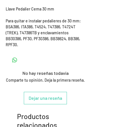
Llave Pedalier Cema 30 mm
Para quitar e instalar pedalieres de 30 mm:
BSA386, ITA386, T4524, T47386, T4724T
(TREK), T47386TB y enclavamientos
BB30386, PF30, PF30386, BB38624, BB386,
RPF30.
No hay reseñas todavía
Comparte tu opinión. Deja la primera reseña.
Dejar una reseña
Productos
relacionados