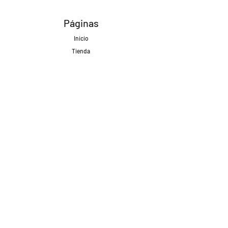
Páginas
Inicio
Tienda
Proyectos
Contacto
Formas de Pago
Envíos realizados con
Redes Sociales