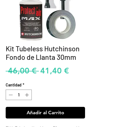
Kit Tubeless Hutchinson
Fondo de Llanta 30mm
Precio
Precio
 46,00 € 
41,40 €
de
Cantidad
*
oferta
Añadir al Carrito