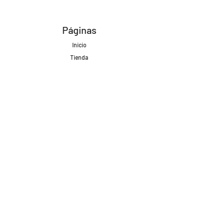
Páginas
Inicio
Tienda
Proyectos
Contacto
Formas de Pago
Envíos realizados con