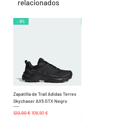
relacionados
- 9%
- 10%
Zapatilla de Trail Adidas Terrex
Rodillera de Niño
Skychaser AX5 GTX Negro
Balonmano/Voleibol Adid
Negro
Precio
Precio de oferta
120,00 €
108,90 €
Precio
25,00 €